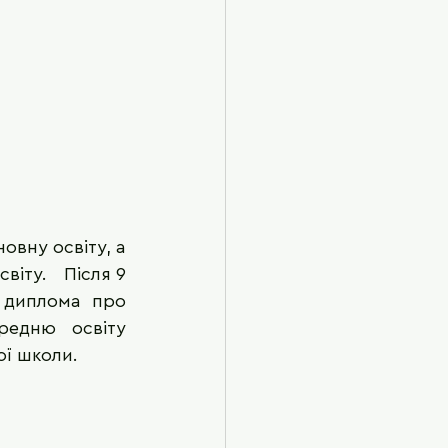
вну освіту, а 
ту.   Після 9 
диплома про 
едню освіту 
ої школи.