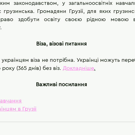
ким законодавством, у загальноосвітніх навчаль
грузинська. Громадяни Грузії, для яких грузинс
раво здобути освіту своєю рідною мовою ві
.
Віза, візові питання
ї українцям віза не потрібна. Українці можуть переб
оку (365 днів) без віз. 
Докладніше
.
Важливі посилання
навчання
їнцям в Грузії