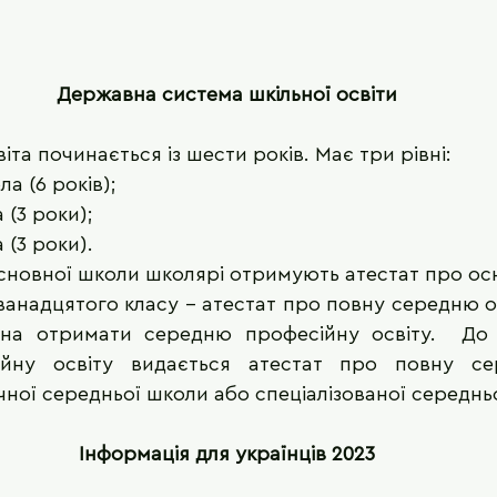
Державна система шкільної освіти
віта починається із шести років. Має три рівні:
а (6 років); 
 (3 роки);
(3 роки). 
основної школи школярі отримують атестат про осно
ванадцятого класу - атестат про повну середню осві
на отримати середню професійну освіту.  До 
йну освіту видається атестат про повну сер
чної середньої школи або спеціалізованої середнь
Інформація для українців 2023