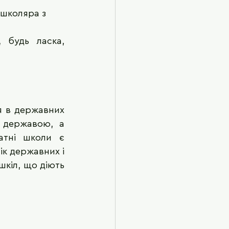
 школяра з 
 будь ласка, 
я в державних 
 державою, а 
атні школи є 
к державних і 
кіл, що діють  