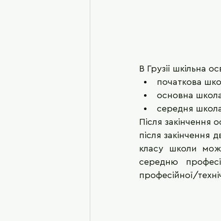
В Грузії шкільна ос
початкова школ
основна школа
середня школа 
Після закінчення 
після закінчення д
класу школи мож
середню професі
професійної/техні