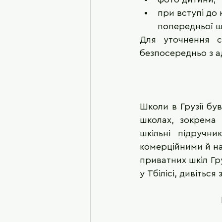
при вступі до
попередньої ш
Для уточнення сп
безпосередньо з а
Школи в Грузії бу
школах, зокрема 
шкільні підручн
комерційними й на
приватних шкіл Гру
у Тбілісі, дивіться 