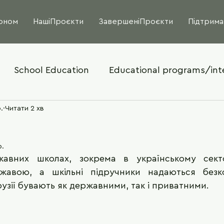
оном
НашіПроєкти
ЗавершеніПроєкти
Підтрима
School Education
Educational programs/int
.
Читати 2 хв
р.
авних школах, зокрема в українському сектор
ржавою, а шкільні підручники надаються безк
узії бувають як державними, так і приватними. 