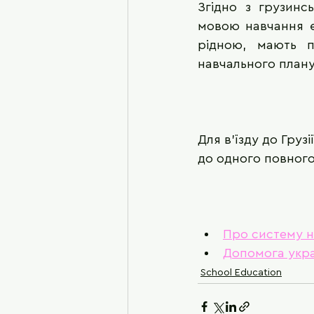
Згідно з грузинсь
мовою навчання є 
рідною, мають п
навчального плану
Для в'їзду до Грузі
до одного повного р
Про систему 
Допомога укра
School Education