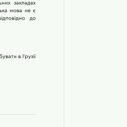
них закладах 
ька мова не є 
дповідно до 
увати в Грузії 