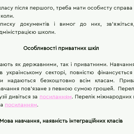
 класу після першого, треба мати особисту справа
коли. 
иску документів і вимог до них, зв'яжіться,
дміністрацією школи.
Особливості приватних шкіл
вають як державними, так і приватними. Навчанн
в українському секторі, повністю фінансується
ики надаються безкоштовно всім класам. Прив
вчання пов’язане з певною сумою грошей.  Перелі
зії дивіться за 
посиланням
. Перелік міжнародних ш
за 
посиланням
.
Мова навчання, наявність інтеграційних класів