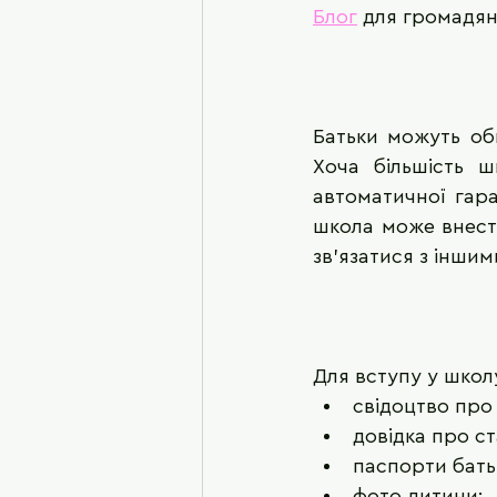
Блог
 для громадян
Батьки можуть оби
Хоча більшість ш
автоматичної гара
школа може внест
зв’язатися з інши
Для вступу у школ
свідоцтво про
довідка про ст
паспорти батькі
фото дитини;