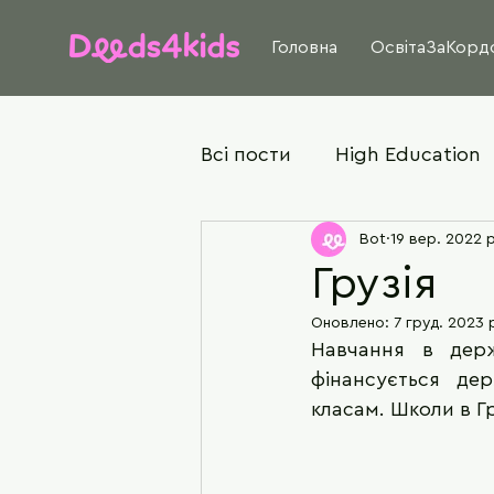
Головна
ОсвітаЗаКорд
Всі пости
High Education
Bot
19 вер. 2022 р
Грузія
Оновлено:
7 груд. 2023 
Навчання в держ
фінансується де
класам. Школи в Гр