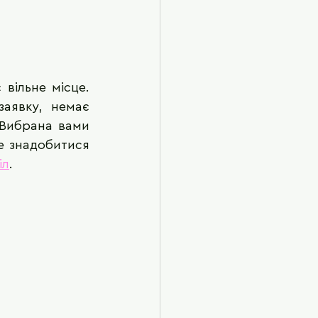
ільне місце. 
аявку, немає 
 Вибрана вами 
 знадобитися 
іл
.