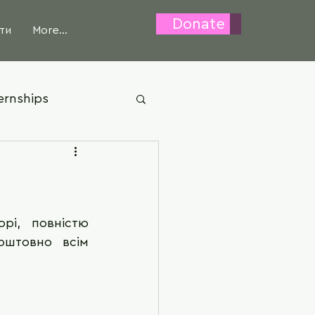
Donate
ти
More...
ernships
і, повністю 
оштовно всім 