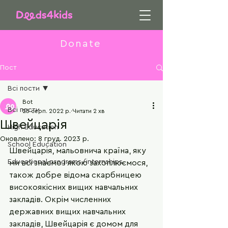
Donate
Пост
Всі пости
Bot
Всі пости
25 серп. 2022 р.
Читати 2 хв
Швейцарія
High Education
Оновлено:
8 груд. 2023 р.
School Education
Швейцарія, мальовнича країна, яку 
Educational programs/internships
ми всі знаємо і якою захоплюємося, 
також добре відома скарбницею 
високоякісних вищих навчальних 
закладів. Окрім численних 
державних вищих навчальних 
закладів, Швейцарія є домом для 