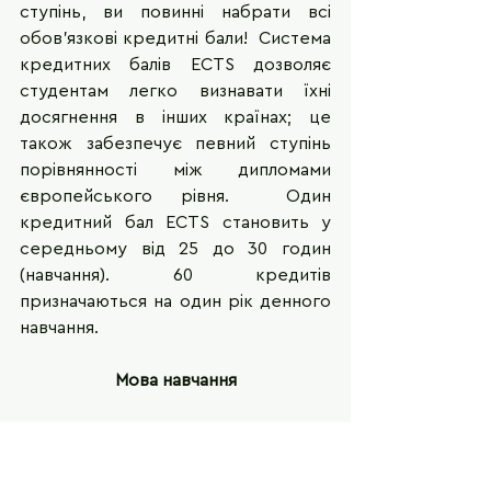
ступінь, ви повинні набрати всі 
обов’язкові кредитні бали!  Система 
кредитних балів ECTS дозволяє 
студентам легко визнавати їхні 
досягнення в інших країнах; це 
також забезпечує певний ступінь 
порівнянності між дипломами 
європейського рівня.  Один 
кредитний бал ECTS становить у 
середньому від 25 до 30 годин 
(навчання). 60 кредитів 
призначаються на один рік денного 
навчання.
Мова навчання
У Швейцарії є університети в усіх 
чотирьох мовних регіонах. Однак 
більшість із них у німецькомовній та 