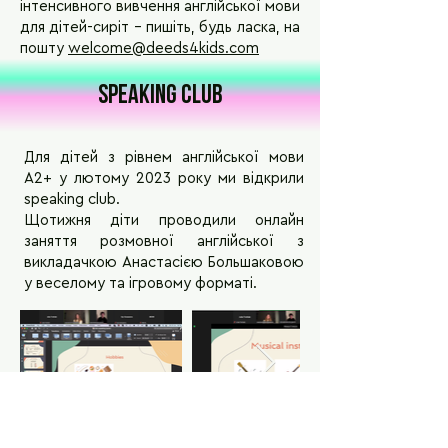
інтенсивного вивчення англійської мови
для дітей-сиріт – пишіть, будь ласка, на
пошту
welcome@deeds4kids.com
Speaking club
Для дітей з рівнем англійської мови
А2+ у лютому 2023 року ми відкрили
speaking club.
Щотижня діти проводили онлайн
заняття розмовної англійської з
викладачкою Анастасією Большаковою
у веселому та ігровому форматі.