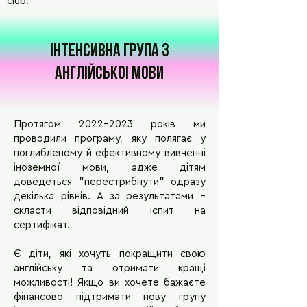
club.
iнтенсивна група з
англiйськоi мови
Протягом
2022-2023
років ми
проводили програму, яку полягає у
поглибленому й ефективному вивченні
іноземної мови, адже дітям
доведеться "перестрибнути" одразу
декілька рівнів. А за результатами –
скласти відповідний іспит на
сертифікат.
Є діти, які хочуть покращити свою
англійську та отримати кращі
можливості! Якщо ви хочете бажаєте
фінансово підтримати нову групу