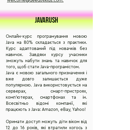
welcome@deeds4kids.com.
Javarush
Онлайн-курс програмування мовою
Java на 80% складається з практики.
Курс адаптований під новачків без
навичок. Завдяки курсу учасники
зможуть набути знань та навичок для
того, щоб стати Java-програмістом.
Java є мовою загального призначення і
вже довго залишається дуже
популярною. Java використовується на
серверах, смарт-пристроях,
комп'ютерах, смартфонах та ін.
Всесвітньо відомі компанії, які
працюють з Java: Amazon, eBay, Yahoo!
Оримати доступ можуть діти віком від
12 до 16 років, які втратили когось з