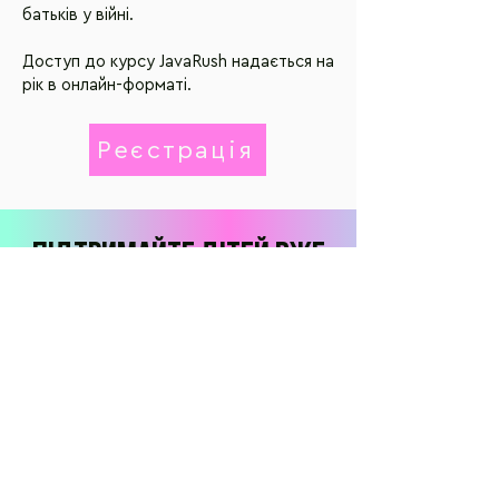
батьків у війні.
Доступ до курсу JavaRush надається на
рік в онлайн-форматі.
Реєстрація
Пiдтримайте дiтей вже
зараз!
Допомогти
Copyright 2025 Deeds4kids