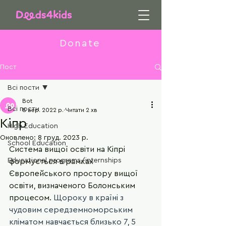
Donate
Пост
Всі пости
Bot
Всі пости
8 вер. 2022 р.
Читати 2 хв
Кіпр
High Education
Оновлено:
8 груд. 2023 р.
School Education
Система вищої освіти на Кіпрі 
Educational programs/internships
формується в рамках 
Європейського простору вищої 
освіти, визначеного Болонським 
процесом. 
Щороку в країні з 
чудовим середземноморським 
кліматом навчається близько 7, 5 