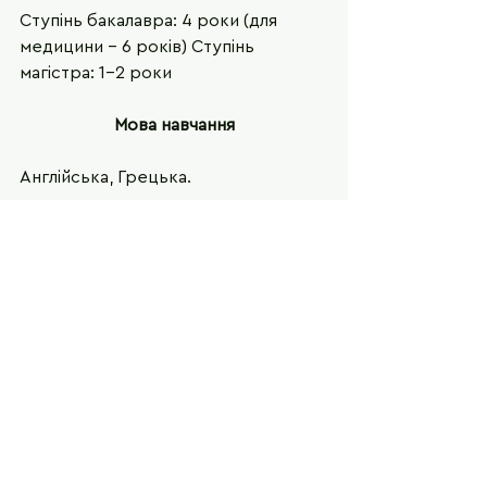
Ступінь бакалавра: 4 роки (для 
медицини - 6 років) Ступінь 
магістра: 1-2 роки
Мова навчання
Англійська, Грецька.
Важливі лінки
Міністерство освіти, молоді та 
спорту на Кіпрі
High Education