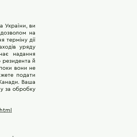
а України, ви
 дозволом на
я терміну дії
аходів уряду
чає надання
о резидента й
опоки вони не
ожете подати
Канади. Ваша
ру за обробку
.html