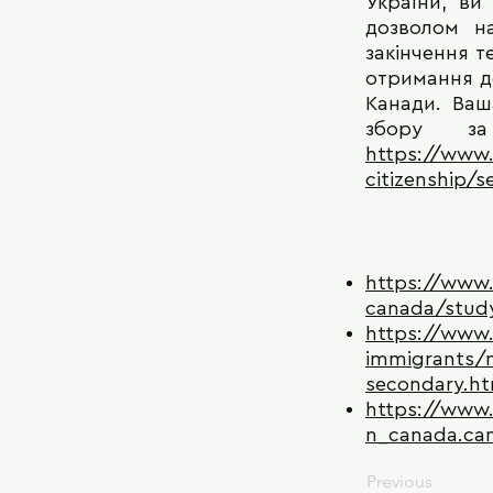
України, ви
дозволом н
закінчення т
отримання до
Канади. Ваш
збору за
https://www.
citizenship/
https://www.
canada/stud
https://www.
immigrants/n
secondary.ht
https://www.
n_canada.ca
Previous