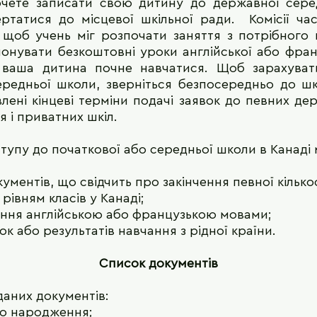
ете записати свою дитину до державної сере
ертатися до місцевої шкільної ради. Комісії ча
, щоб учень міг розпочати заняття з потрібного 
онувати безкоштовні уроки англійської або фран
 ваша дитина почне навчатися. Щоб зарахува
ередньої школи, зверніться безпосередньо до ш
лені кінцеві терміни подачі заявок до певних де
я і приватних шкіл.
тупу до початкової або середньої школи в Канаді
ументів, що свідчить про закінчення певної кількост
 рівням класів у Канаді;
діння англійською або французькою мовами;
ок або результатів навчання з рідної країни.
Список документів
даних документів:
ро народження;