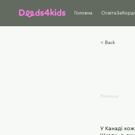
Головна
ОсвітаЗаКорд
< Back
Previous
У Канаді кож