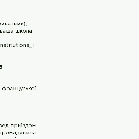
риватних),
і ваша школа
nstitutions_i
в
 французької
еред приїздом
 громадянина