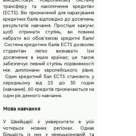
використовує «Європейську систему
трансферу та накопичення кредитів»
(ECTS). Він призначений для нарахування
кредитних балів відповідно до досягнень
результатів навчання. Простіше кажучи:
щоб отримати ступінь, ви повинні
набрати всі обов’язкові кредитні бали!
Система кредитних балів ECTS дозволяє
студентам легко визнавати їхні
досягнення в інших країнах; це також
забезпечує певний ступінь порівнянності
між дипломами європейського рівня.
Один кредитний бал ECTS становить у
середньому від 25 до 30 годин
(навчання). 60 кредитів призначаються на
один рік денного навчання.
Мова навчання
У Швейцарії є університети в усіх
чотирьох мовних регіонах. Однак
більшість із них у німецькомовній та