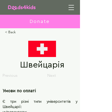
Donate
< Back
Швейцарiя
Previous
Next
Умови по оплаті
Є три різні типи університетів у
Швейцарії: