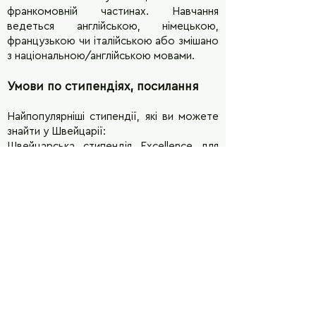
франкомовній частинах. Навчання
ведеться англійською, німецькою,
французькою чи італійською або змішано
з національною/англійською мовами.
Умови по стипендіях, посилання
Найпопулярніші стипендії, які ви можете
знайти у Швейцарії:
Швейцарська стипендія Excellence для
іноземних студентів.
https://www.sbfi.admin.ch/sbfi/en/home
/education/scholarships-and-
grants/swiss-government-excellence-
scholarships.html
The Excellence Scholarship & Opportunity
Program (ESOP) від ETH Zurich.
https://ethz.ch/students/en/studies/fina
ncial/scholarships/excellencescholarship.ht
ml
Магістерський грант Університету
Лозанни.