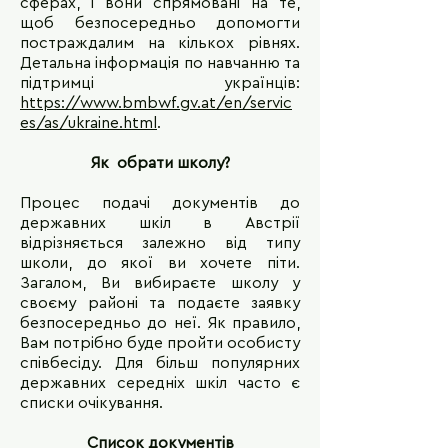
сферах, і вони спрямовані на те,
щоб безпосередньо допомогти
постраждалим на кількох рівнях.
Детальна інформація по навчанню та
підтримці українців:
https://www.bmbwf.gv.at/en/servic
es/as/ukraine.html
.
Як обрати школу?
Процес подачі документів до
державних шкіл в Австрії
відрізняється залежно від типу
школи, до якої ви хочете піти.
Загалом, Ви вибираєте школу у
своєму районі та подаєте заявку
безпосередньо до неї. Як правило,
Вам потрібно буде пройти особисту
співбесіду. Для більш популярних
державних середніх шкіл часто є
списки очікування.
Список документів