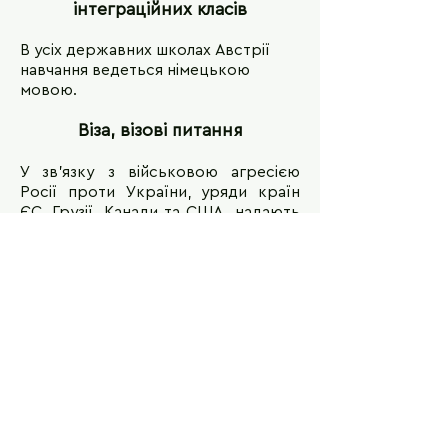
інтеграційних класів
В усіх державних школах Австрії
навчання ведеться німецькою
мовою.
Віза, візові питання
У зв'язку з військовою агресією
Росії проти України, уряди країн
ЄС, Грузії, Канади та США надають
українцям програми захисту від
війни. Українці, які шукають
прихистку від війни на території цих
країн, отримають дозвіл на
проживання та працевлаштування,
діти можливість продовжувати
навчання в місцевих школах.
Якщо Ви маєте намір поїхати
навчатися до Австрії не по програмі
захисту війни, потрібна