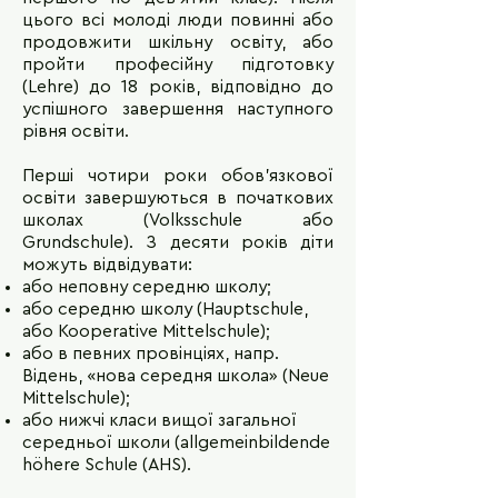
цього всі молоді люди повинні або
продовжити шкільну освіту, або
пройти професійну підготовку
(Lehre) до 18 років, відповідно до
успішного завершення наступного
рівня освіти.
Перші чотири роки обов'язкової
освіти завершуються в початкових
школах (Volksschule або
Grundschule). З десяти років діти
можуть відвідувати:
або неповну середню школу;
або середню школу (Hauptschule,
або Kooperative Mittelschule);
або в певних провінціях, напр.
Відень, «нова середня школа» (Neue
Mittelschule);
або нижчі класи вищої загальної
середньої школи (allgemeinbildende
höhere Schule (AHS).