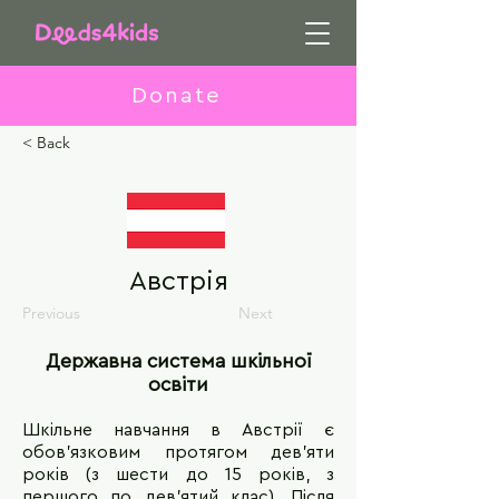
Donate
< Back
Австрія
Previous
Next
Державна система шкільної
освіти
Шкільне навчання в Австрії є
обов’язковим протягом дев’яти
років (з шести до 15 років, з
першого по дев’ятий клас). Після