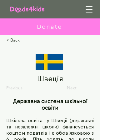
Donate
< Back
Швеція
Previous
Next
Державна система шкільної
освіти
Шкільна освіта у Швеції (державні
та незалежні школи) фінансується
коштом податків і є обов’язковою з
6 років. Діти ходять до школи