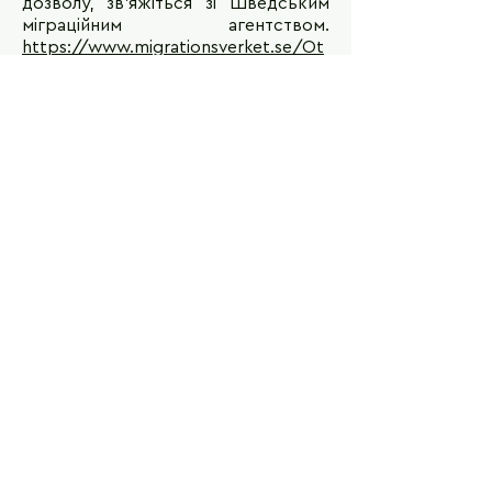
дозволу, зв'яжіться зі Шведським
міграційним агентством.
https://www.migrationsverket.se/Ot
her-languages/Ukrainska/Direktiva-
pro-timcasovij-zahist.html
.
Важливі посилання
Органи державної влади в галузі
освіти:
Міністерство освіти та досліджень
відповідає за політику уряду в галузі
освіти та досліджень:
https://www.government.se/govern
ment-of-sweden/ministry-of-
education-and-research/
.
Шведська шкільна інспекція
(Skolinspektionen) наглядає та
перевіряє якість шкіл по всій країні
шляхом регулярних перевірок:
https://www.skolinspektionen.se/
.
Національне агентство з питань
освіти (Skolverket) надає