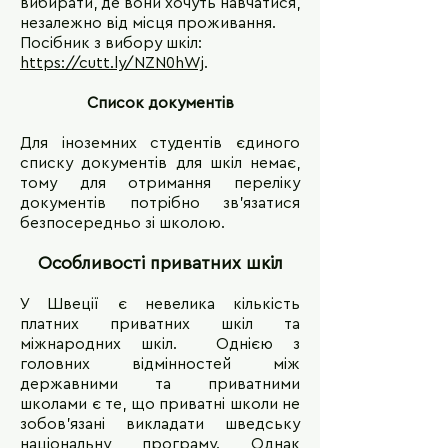
вибирати, де вони хочуть навчатися,
незалежно від місця проживання.
Посібник з вибору шкіл:
https://cutt.ly/NZN0hWj
.
Список документів
Для іноземних студентів єдиного
списку документів для шкіл немає,
тому для отримання переліку
документів потрібно зв'язатися
безпосередньо зі школою.
Особливості приватних шкіл
У Швеції є невелика кількість
платних приватних шкіл та
міжнародних шкіл. Однією з
головних відмінностей між
державними та приватними
школами є те, що приватні школи не
зобов’язані викладати шведську
національну програму. Однак