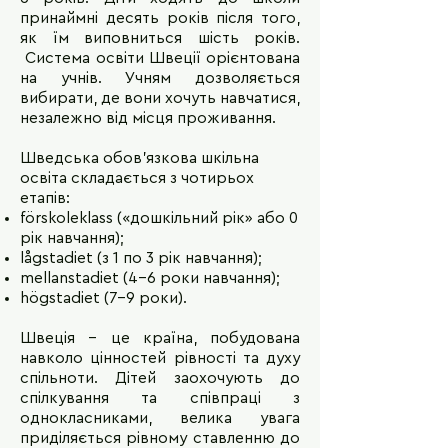
принаймні десять років після того,
як їм виповниться шість років.
Система освіти Швеції орієнтована
на учнів. Учням дозволяється
вибирати, де вони хочуть навчатися,
незалежно від місця проживання.
Шведська обов’язкова шкільна
освіта складається з чотирьох
етапів:
förskoleklass («дошкільний рік» або 0
рік навчання);
lågstadiet (з 1 по 3 рік навчання);
mellanstadiet (4-6 роки навчання);
högstadiet (7-9 роки).
Швеція – це країна, побудована
навколо цінностей рівності та духу
спільноти. Дітей заохочують до
спілкування та співпраці з
однокласниками, велика увага
приділяється рівному ставленню до