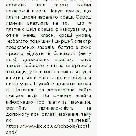
середніх шкіл також відомі
незалежні школи. Існує думка, що
платні школи набагато кращі. Серед
причин вказують на те, що у
платних шкіл краще фінансування, а
отже, менші класи, кращі умови,
набагато повніший і ширший спектр
позакласних заходів, багато з яких
просто відсутні в більшості (не у
всіх) державних школах. Існує
також набагато міцніша спортивна
традиція, у більшості з них є вступні
іспити і вони мають право обирати
своїх учнів. Шукайте приватні школи
в Шотландії за допомогою сайту
пошуку шкіл. Ви можете знайти
інформацію про плату за навчання,
релігійну приналежність та
допомогу при оплаті навчання, таку
як стипендії.
https://www.isc.co.uk/schools/scotl
and/