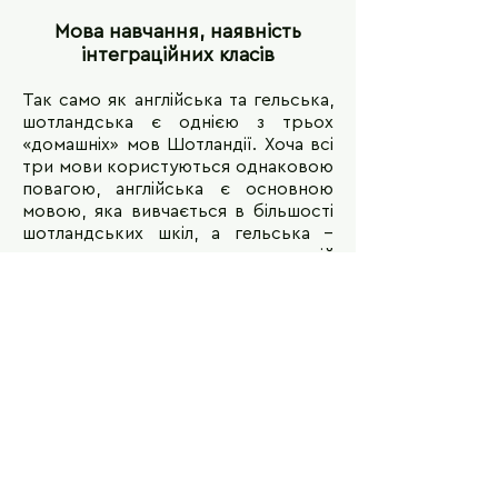
Мова навчання, наявність
інтеграційних класів
Так само як англійська та гельська,
шотландська є однією з трьох
«домашніх» мов Шотландії. Хоча всі
три мови користуються однаковою
повагою, англійська є основною
мовою, яка вивчається в більшості
шотландських шкіл, а гельська –
основною мовою в гельській
середній освіті.
Віза, візові питання
Якщо у Вас немає тимчасового
захисту для українців або статусу
біженців, Ви можете подати заявку
на дитячу студентську візу, якщо
вам від 4 до 17 років і ви хочете
навчатися в школі Великобританії.