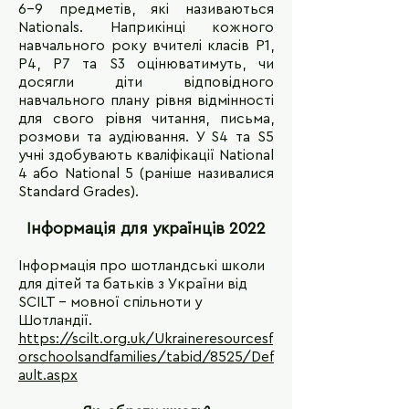
6-9 предметів, які називаються
Nationals. Наприкінці кожного
навчального року вчителі класів P1,
P4, P7 та S3 оцінюватимуть, чи
досягли діти відповідного
навчального плану рівня відмінності
для свого рівня читання, письма,
розмови та аудіювання. У S4 та S5
учні здобувають кваліфікації National
4 або National 5 (раніше називалися
Standard Grades).
Інформація для українців 2022
Інформація про шотландські школи
для дітей та батьків з України від
SCILT - мовної спільноти у
Шотландії.
https://scilt.org.uk/Ukraineresourcesf
orschoolsandfamilies/tabid/8525/Def
ault.aspx