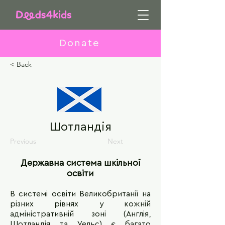
Donate
< Back
Шотландія
Previous
Next
Державна система шкільної
освіти
В системі освіти Великобританії на
різних рівнях у кожній
адміністративній зоні (Англія,
Шотландія та Уельс) є багато