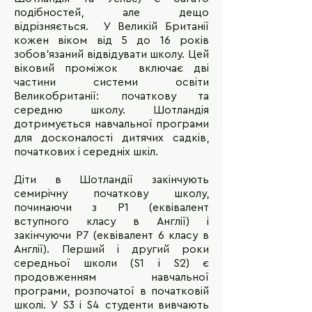
подібностей, але дещо
відрізняється. У Великій Британії
кожен віком від 5 до 16 років
зобов'язаний відвідувати школу. Цей
віковий проміжок включає дві
частини системи освіти
Великобританії: початкову та
середню школу. Шотландія
дотримується навчальної програми
для досконалості дитячих садків,
початкових і середніх шкіл.
Діти в Шотландії закінчують
семирічну початкову школу,
починаючи з P1 (еквівалент
вступного класу в Англії) і
закінчуючи P7 (еквівалент 6 класу в
Англії). Перший і другий роки
середньої школи (S1 і S2) є
продовженням навчальної
програми, розпочатої в початковій
школі. У S3 і S4 студенти вивчають